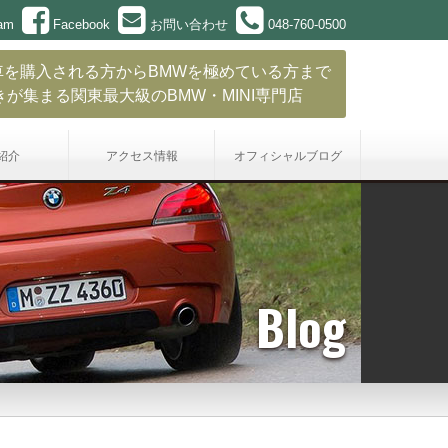
ram
Facebook
お問い合わせ
048-760-0500
車を購入される方からBMWを極めている方まで
きが集まる関東最大級のBMW・MINI専門店
紹介
アクセス情報
オフィシャル
ブログ
Blog