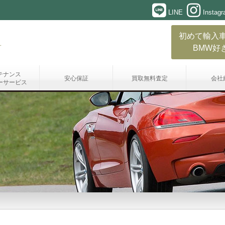
LINE
Instag
初めて輸入
BMW好
テナンス
安心保証
買取無料査定
会社
ーサービス