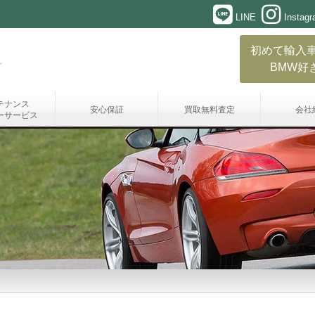
LINE
Instag
初めて輸入
BMW好
テナンス
安心保証
買取無料査定
会社
ーサービス