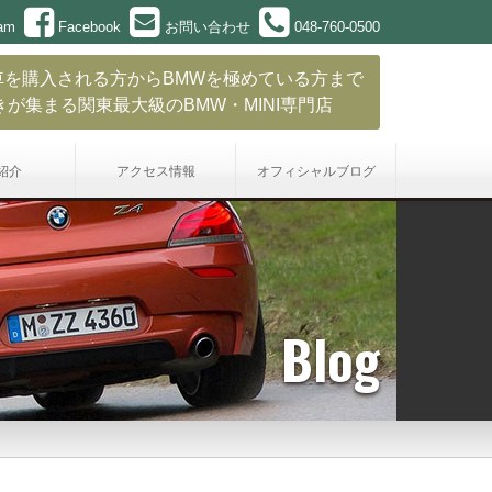
ram
Facebook
お問い合わせ
048-760-0500
車を購入される方からBMWを極めている方まで
きが集まる関東最大級のBMW・MINI専門店
紹介
アクセス情報
オフィシャル
ブログ
Blog