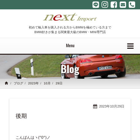
初めて輸入車を購入される方からBMWを極めている方まで
BMW好きが集まる関東最大級のBMW・MINI専門店
Menu
Blog
ブログ
2023年
10月
29日
2023年10月29日
後期
こんばんはヽ(^0^)ノ