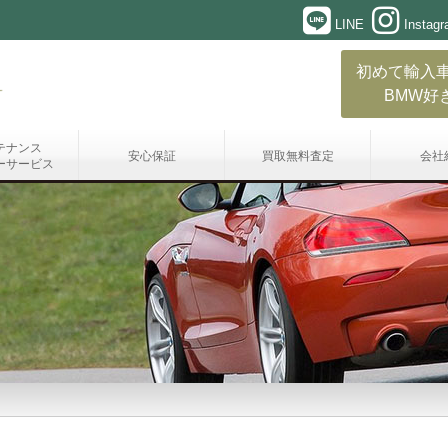
LINE
Instag
初めて輸入
BMW好
テナンス
安心保証
買取無料査定
会社
ーサービス