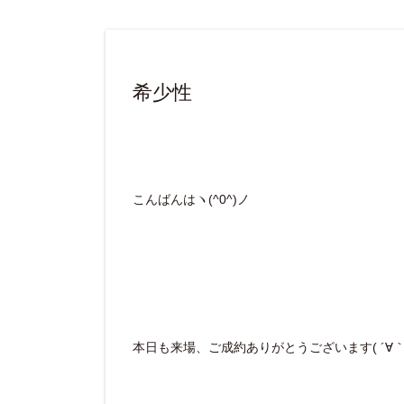
希少性
こんばんはヽ(^0^)ノ
本日も来場、ご成約ありがとうございます( ´∀｀ 