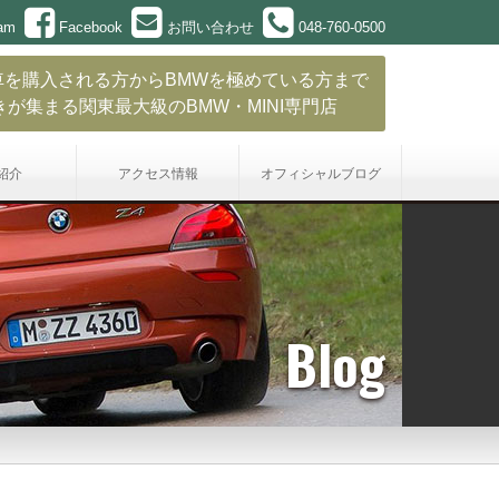
ram
Facebook
お問い合わせ
048-760-0500
車を購入される方からBMWを極めている方まで
きが集まる関東最大級のBMW・MINI専門店
紹介
アクセス情報
オフィシャル
ブログ
Blog