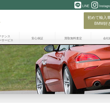
LINE
Instag
初めて輸入
BMW好
テナンス
安心保証
買取無料査定
会社
ーサービス