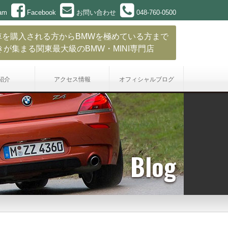
ram
Facebook
お問い合わせ
048-760-0500
車を購入される方からBMWを極めている方まで
きが集まる関東最大級のBMW・MINI専門店
紹介
アクセス情報
オフィシャル
ブログ
Blog