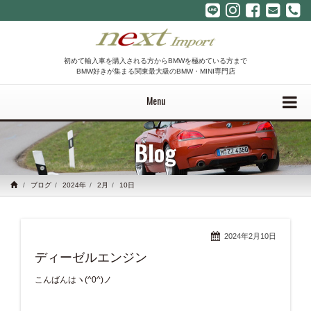
初めて輸入車を購入される方からBMWを極めている方まで
BMW好きが集まる関東最大級のBMW・MINI専門店
Menu
Blog
ブログ
2024年
2月
10日
2024年2月10日
ディーゼルエンジン
こんばんはヽ(^0^)ノ