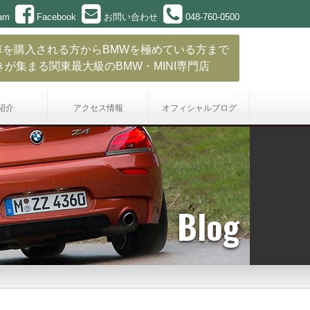
ram
Facebook
お問い合わせ
048-760-0500
車を購入される方からBMWを極めている方まで
きが集まる関東最大級のBMW・MINI専門店
紹介
アクセス情報
オフィシャル
ブログ
Blog