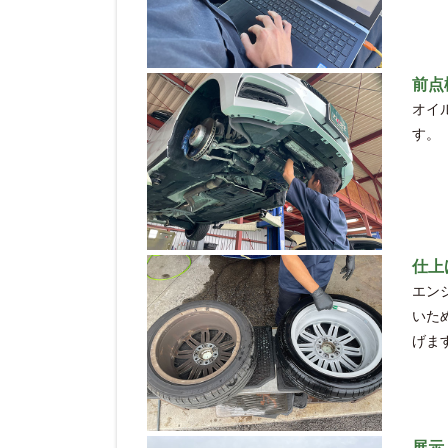
前点
オイ
す。
仕上
エン
いた
げま
展示