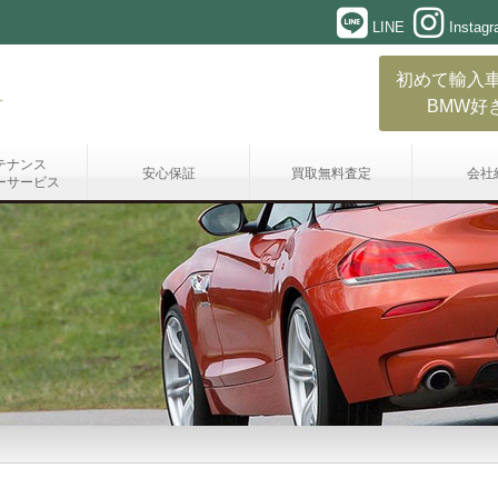
LINE
Instag
初めて輸入
BMW好
テナンス
安心保証
買取無料査定
会社
ーサービス