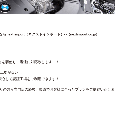
.import（ネクストインポート）へ (nextimport.co.jp)
材を駆使し、迅速に対応致します！！
理工場がない…
安心して認証工場をご利用できます！！
困りの方々専門店の経験、知識でお客様に合ったプランをご提案いたしま