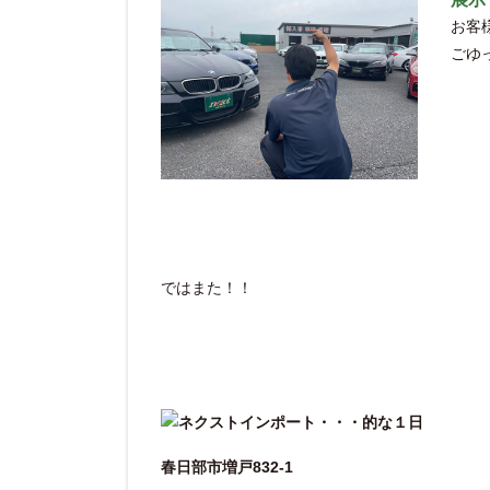
お客
ごゆ
ではまた！！
春日部市増戸832-1