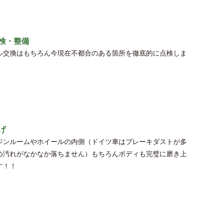
検・整備
ル交換はもちろん今現在不都合のある箇所を徹底的に点検しま
げ
ジンルームやホイールの内側（ドイツ車はブレーキダストが多
め汚れがなかなか落ちません）もちろんボディも完璧に磨き上
す！！