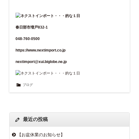
春日部市増戸832-1
048-760-0500
https://www.nextimport.co.jp
nextimport@xui.biglobe.ne.jp
ブログ
最近の投稿
【お盆休業のお知らせ】