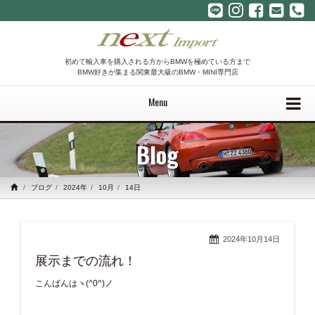
初めて輸入車を購入される方からBMWを極めている方まで
BMW好きが集まる関東最大級のBMW・MINI専門店
Menu
Blog
ブログ
2024年
10月
14日
2024年10月14日
展示までの流れ！
こんばんはヽ(^0^)ノ