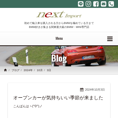
初めて輸入車を購入される方からBMWを極めている方まで
BMW好きが集まる関東最大級のBMW・MINI専門店
Menu
Blog
ブログ
2024年
10月
3日
2024年10月3日
オープンカーが気持ちいい季節が来ました
こんばんはヽ(^0^)ノ