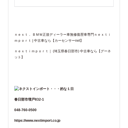
ｎｅｘｔ． ＢＭＷ正規ディーラー車無修復歴車専門ｎｅｘｔｉ
ｍｐｏｒｔ | 中古車なら【カーセンサーnet】
ｎｅｘｔｉｍｐｏｒｔ｜ (埼玉県春日部市) 中古車なら【グーネ
ット】
春日部市増戸832-1
048-760-0500
https://www.nextimport.co.jp