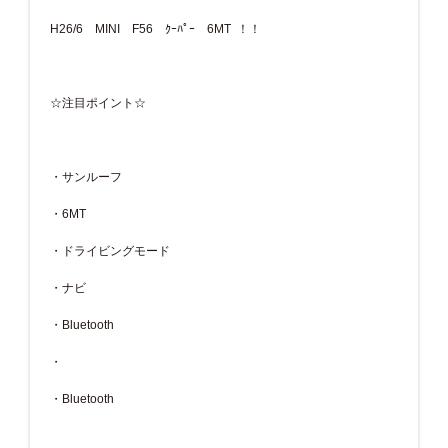
H26/6 MINI F56 ｸｰﾊﾟｰ 6MT ！！
☆注目ポイント☆
・サンルーフ
・6MT
・ドライビングモード
・ナビ
・Bluetooth
・
・Bluetooth