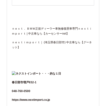
ｎｅｘｔ． ＢＭＷ正規ディーラー車無修復歴車専門ｎｅｘｔｉ
ｍｐｏｒｔ | 中古車なら【カーセンサーnet】
ｎｅｘｔｉｍｐｏｒｔ｜ (埼玉県春日部市) 中古車なら【グーネ
ット】
春日部市増戸832-1
048-760-0500
https://www.nextimport.co.jp