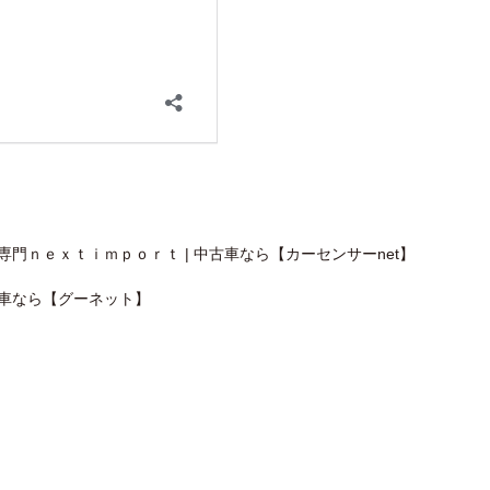
門ｎｅｘｔｉｍｐｏｒｔ | 中古車なら【カーセンサーnet】
古車なら【グーネット】