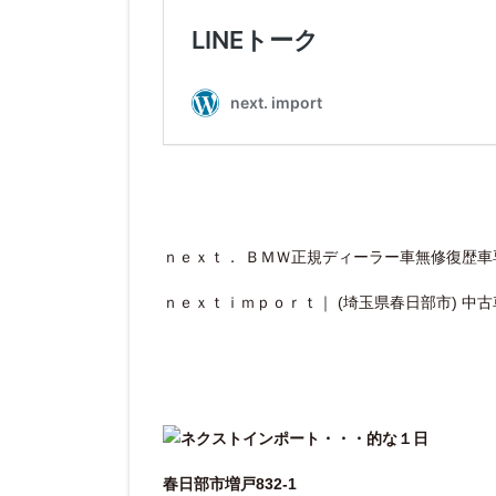
ｎｅｘｔ． ＢＭＷ正規ディーラー車無修復歴車専
ｎｅｘｔｉｍｐｏｒｔ｜ (埼玉県春日部市) 中
春日部市増戸832-1