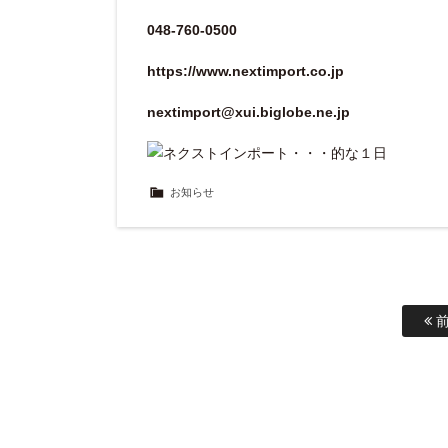
048-760-0500
https://www.nextimport.co.jp
nextimport@xui.biglobe.ne.jp
お知らせ
前