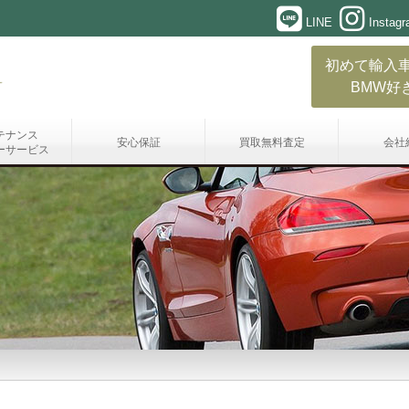
LINE
Instag
初めて輸入
BMW好
テナンス
安心保証
買取無料査定
会社
ーサービス