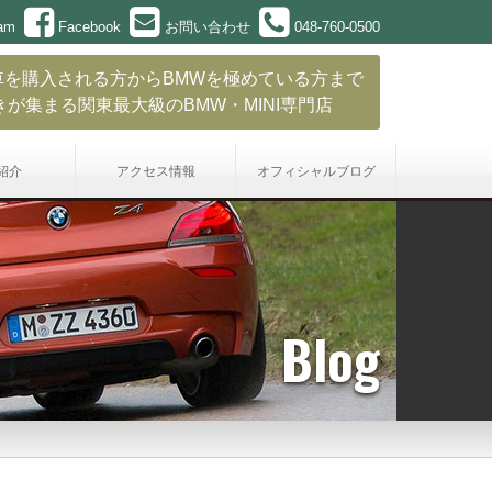
ram
Facebook
お問い合わせ
048-760-0500
車を購入される方からBMWを極めている方まで
きが集まる関東最大級のBMW・MINI専門店
紹介
アクセス情報
オフィシャル
ブログ
Blog