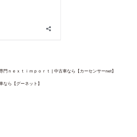
門ｎｅｘｔｉｍｐｏｒｔ | 中古車なら【カーセンサーnet】
古車なら【グーネット】