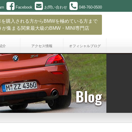
ram
Facebook
お問い合わせ
048-760-0500
車を購入される方からBMWを極めている方まで
きが集まる関東最大級のBMW・MINI専門店
紹介
アクセス情報
オフィシャル
ブログ
Blog