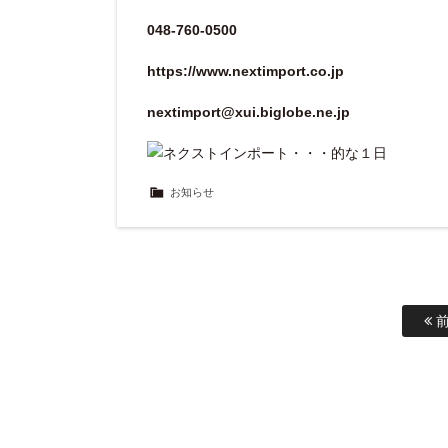
048-760-0500
https://www.nextimport.co.jp
nextimport@xui.biglobe.ne.jp
お知らせ
前