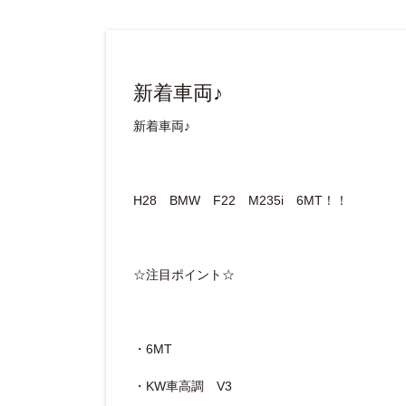
新着車両♪
新着車両♪
H28 BMW F22 M235i 6MT！！
☆注目ポイント☆
・6MT
・KW車高調 V3