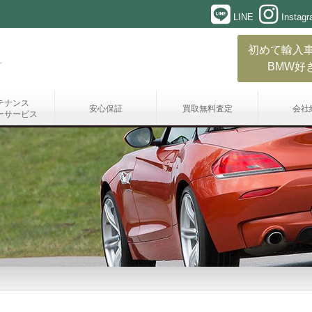
LINE
Instag
初めて輸入
BMW好
テナンス
安心保証
買取無料査定
会社
ーサービス