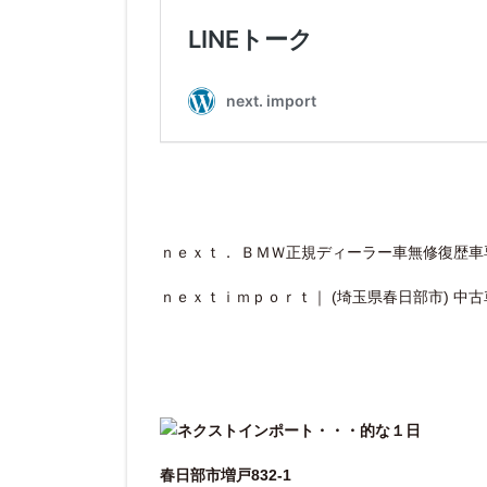
ｎｅｘｔ． ＢＭＷ正規ディーラー車無修復歴車専
ｎｅｘｔｉｍｐｏｒｔ｜ (埼玉県春日部市) 中
春日部市増戸832-1