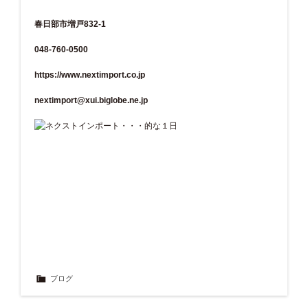
春日部市増戸832-1
048-760-0500
https://www.nextimport.co.jp
nextimport@xui.biglobe.ne.jp
ブログ