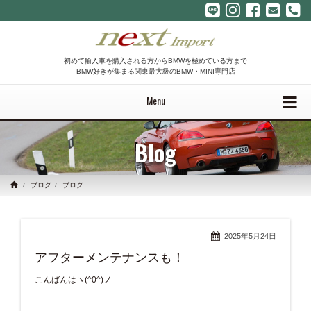
初めて輸入車を購入される方からBMWを極めている方まで
BMW好きが集まる関東最大級のBMW・MINI専門店
Menu
Blog
ブログ
ブログ
2025年5月24日
アフターメンテナンスも！
こんばんはヽ(^0^)ノ