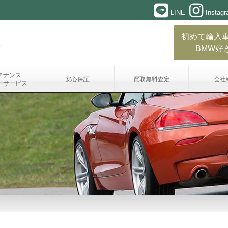
LINE
Instag
初めて輸入
BMW好
テナンス
安心保証
買取無料査定
会社
ーサービス