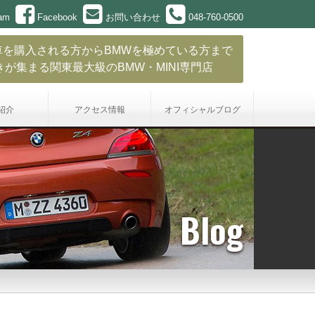
ram
Facebook
お問い合わせ
048-760-0500
車を購入される方からBMWを極めている方まで
きが集まる関東最大級のBMW・MINI専門店
紹介
アクセス情報
オフィシャル
ブログ
Blog