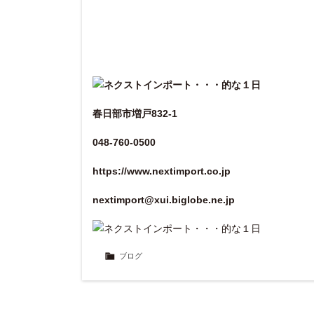
春日部市増戸832-1
048-760-0500
https://www.nextimport.co.jp
nextimport@xui.biglobe.ne.jp
ブログ