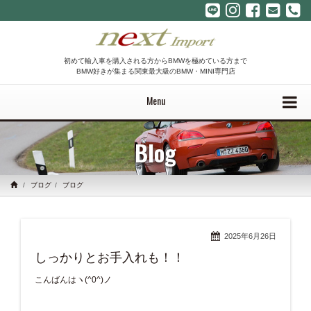
初めて輸入車を購入される方からBMWを極めている方まで
BMW好きが集まる関東最大級のBMW・MINI専門店
Menu
Blog
ブログ
ブログ
2025年6月26日
しっかりとお手入れも！！
こんばんはヽ(^0^)ノ