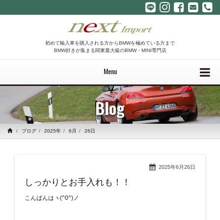
初めて輸入車を購入される方からBMWを極めている方まで
BMW好きが集まる関東最大級のBMW・MINI専門店
Menu
Blog
ブログ
2025年
6月
26日
2025年6月26日
しっかりとお手入れも！！
こんばんはヽ(^0^)ノ