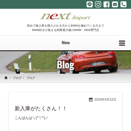
初めて輸入車を購入される方からBMWを極めている方まで
BMW好きが集まる関東最大級のBMW・MINI専門店
Menu
Blog
ブログ
ブログ
2025年8月22日
新入庫がたくさん！！
こんばんは＼(^▽^)／