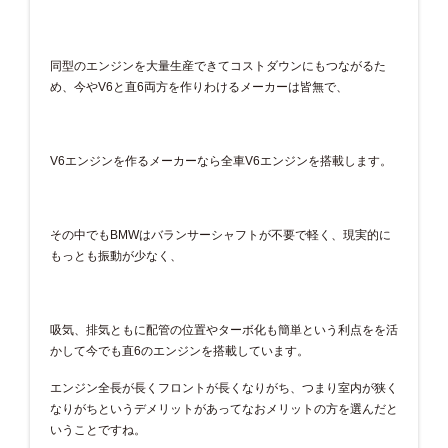
同型のエンジンを大量生産できてコストダウンにもつながるた
め、今やV6と直6両方を作りわけるメーカーは皆無で、
V6エンジンを作るメーカーなら全車V6エンジンを搭載します。
その中でもBMWはバランサーシャフトが不要で軽く、現実的に
もっとも振動が少なく、
吸気、排気ともに配管の位置やターボ化も簡単という利点をを活
かして今でも直6のエンジンを搭載しています。
エンジン全長が長くフロントが長くなりがち、つまり室内が狭く
なりがちというデメリットがあってなおメリットの方を選んだと
いうことですね。