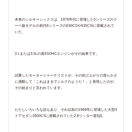
本来のシルキーシックスは、1976年代に登場した5シリーズのク
ーペ版モデルの初代6シリーズの630CSや635CSiに搭載されて
いた、
3 Lまたは3.5Lの直6SOHCエンジンがその由来です。
試乗したモータージャーナリストが、その吹け上がりの滑らかさ
に感動して「これはまるでシルクのようだ！」と表現したのが、
その始まりと言われています。
ただしいろいろな説もあり、それ以前の1968年に登場した大型4
ドアセダン2800CSに搭載されていた2.8リッター直6説、