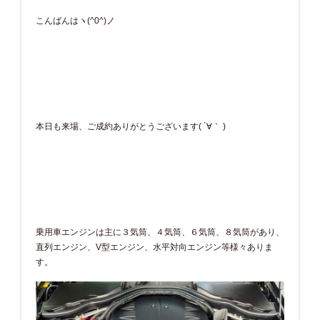
こんばんはヽ(^0^)ノ
本日も来場、ご成約ありがとうございます( ´∀｀ )
乗用車エンジンは主に３気筒、４気筒、６気筒、８気筒があり、
直列エンジン、V型エンジン、水平対向エンジン等様々ありま
す。