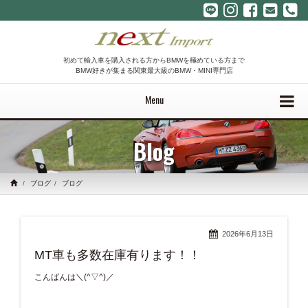
初めて輸入車を購入される方からBMWを極めている方まで
BMW好きが集まる関東最大級のBMW・MINI専門店
Menu
Blog
ブログ
ブログ
2026年6月13日
MT車も多数在庫有ります！！
こんばんは＼(^▽^)／