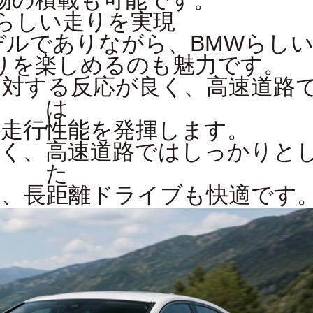
物の積載も可能です。
Wらしい走りを実現
デルでありながら、BMWらし
りを楽しめるのも魅力です。
に対する反応が良く、高速道路
は
る走行性能を発揮します。
く、高速道路ではしっかりと
た
、長距離ドライブも快適です