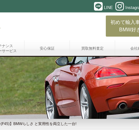
LINE
Instag
初めて輸入
BMW好
テナンス
安心保証
買取無料査定
会社
ーサービス
(F45)】BMWらしさ と実用性を両立した一台!