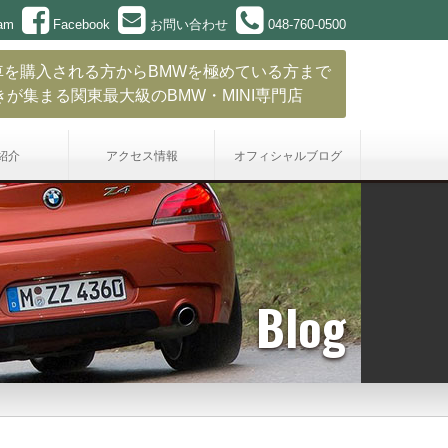
ram
Facebook
お問い合わせ
048-760-0500
車を購入される方からBMWを極めている方まで
きが集まる関東最大級のBMW・MINI専門店
紹介
アクセス情報
オフィシャル
ブログ
Blog