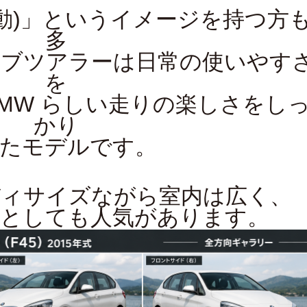
駆動)」というイメージを持つ方
多
ブツアラーは日常の使いやす
を
MW らしい走りの楽しさをし
かり
たモデルです。
ィサイズながら室内は広く、
としても人気があります。