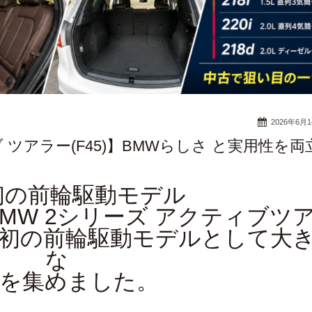
2026年6月
 ツアラー(F45)】BMWらしさ と実用性を両
初の前輪駆動モデル
BMW 2シリーズ アクティブツ
MW初の前輪駆動モデルとして大
な
目を集めました。