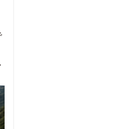
い
で
し
。