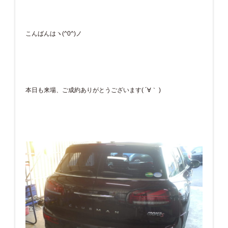
こんばんはヽ(^0^)ノ
本日も来場、ご成約ありがとうございます( ´∀｀ )