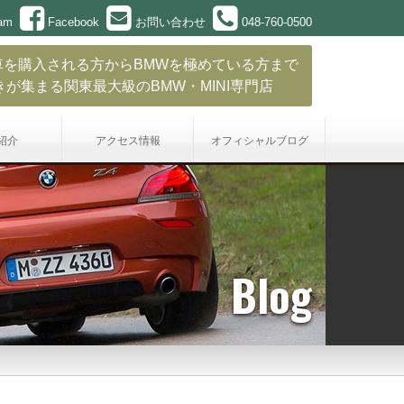
ram
Facebook
お問い合わせ
048-760-0500
車を購入される方からBMWを極めている方まで
きが集まる関東最大級のBMW・MINI専門店
紹介
アクセス情報
オフィシャル
ブログ
Blog