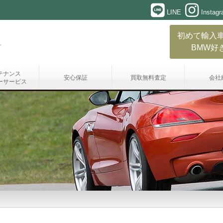
LINE
Instag
初めて輸入
BMW好
テナンス
安心保証
買取無料査定
会社
ーサービス