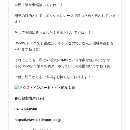
自己主張が半端無いですね！！！
開発の目的として、ポルシェにレースで勝つためと言われていま
す！
そして実際に勝ちました！素晴らしいですね！！
BMWでもミニでも宿敵はポルシェなので、なんか因縁を感じち
ゃいますね（笑）
それにしても、私はNA直6がBMWという印象が強いのですが、
そのBMWが市販車で初ターボっていうのも面白いですね（笑）
では、明日からもご来場をお待ちしております！！
春日部市増戸832-1
048-760-0500
https://www.nextimport.co.jp