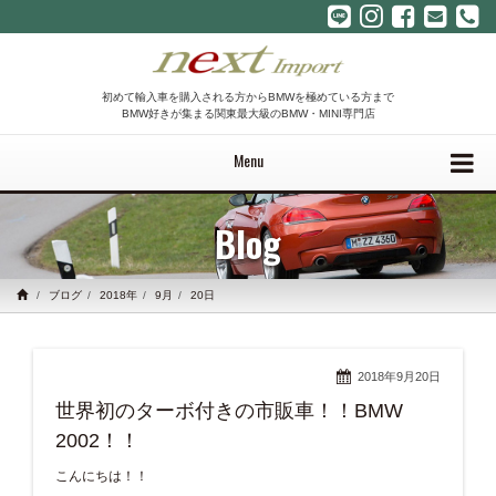
初めて輸入車を購入される方からBMWを極めている方まで
BMW好きが集まる関東最大級のBMW・MINI専門店
Menu
Blog
ブログ
2018年
9月
20日
2018年9月20日
世界初のターボ付きの市販車！！BMW
2002！！
こんにちは！！