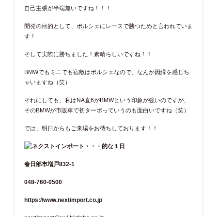
自己主張が半端無いですね！！！
開発の目的として、ポルシェにレースで勝つためと言われていま
す！
そして実際に勝ちました！素晴らしいですね！！
BMWでもミニでも宿敵はポルシェなので、なんか因縁を感じち
ゃいますね（笑）
それにしても、私はNA直6がBMWという印象が強いのですが、
そのBMWが市販車で初ターボっていうのも面白いですね（笑）
では、明日からもご来場をお待ちしております！！
春日部市増戸832-1
048-760-0500
https://www.nextimport.co.jp