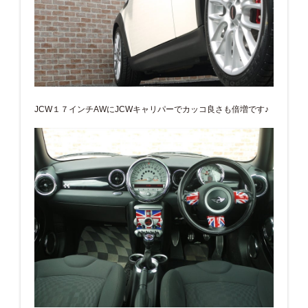
JCW１７インチAWにJCWキャリパーでカッコ良さも倍増です♪