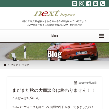
初めて輸入車を購入される方からBMWを極めている方まで
BMW好きが集まる関東最大級のBMW・MINI専門店
Menu
Blog
ブログ
ブログ
2018年9月26日
まだまだ秋の大商談会は終わりません！！
こんばんはΣ(ﾉ≧ڡ≦)
シルバーウィークも終わって普通の平日が戻ってきましたね！