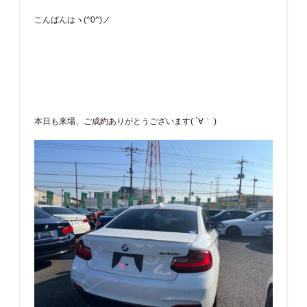
こんばんはヽ(^0^)ノ
本日も来場、ご成約ありがとうございます( ´∀｀ )