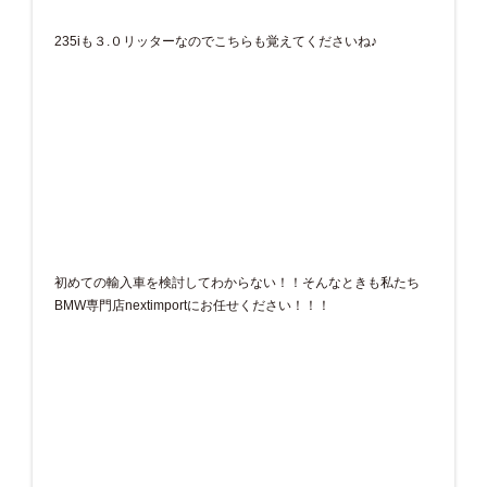
235iも３.０リッターなのでこちらも覚えてくださいね♪
初めての輸入車を検討してわからない！！そんなときも私たち
BMW専門店nextimportにお任せください！！！