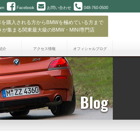
ram
Facebook
お問い合わせ
048-760-0500
車を購入される方からBMWを極めている方まで
きが集まる関東最大級のBMW・MINI専門店
紹介
アクセス情報
オフィシャル
ブログ
Blog