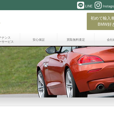
LINE
Instag
初めて輸入
BMW好
テナンス
安心保証
買取無料査定
会社
ーサービス