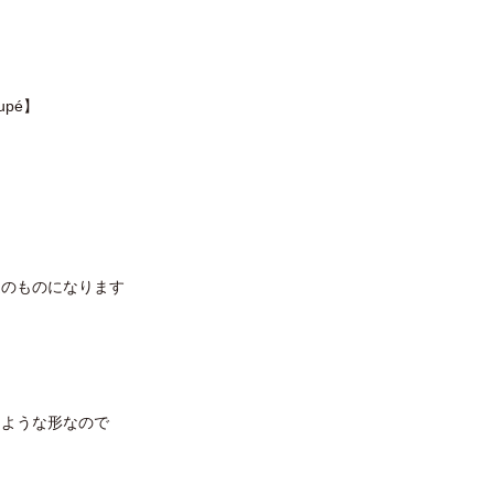
upé】
造のものになります
たような形なので