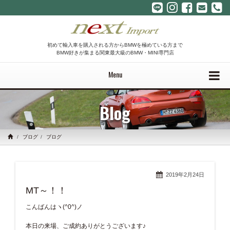
初めて輸入車を購入される方からBMWを極めている方まで
BMW好きが集まる関東最大級のBMW・MINI専門店
Menu
Blog
ブログ
ブログ
2019年2月24日
MT～！！
こんばんはヽ(^0^)ノ
本日の来場、ご成約ありがとうございます♪