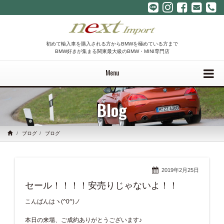
初めて輸入車を購入される方からBMWを極めている方まで
BMW好きが集まる関東最大級のBMW・MINI専門店
Menu
Blog
ブログ
ブログ
2019年2月25日
セール！！！！安売りじゃないよ！！
こんばんはヽ(^0^)ノ
本日の来場、ご成約ありがとうございます♪