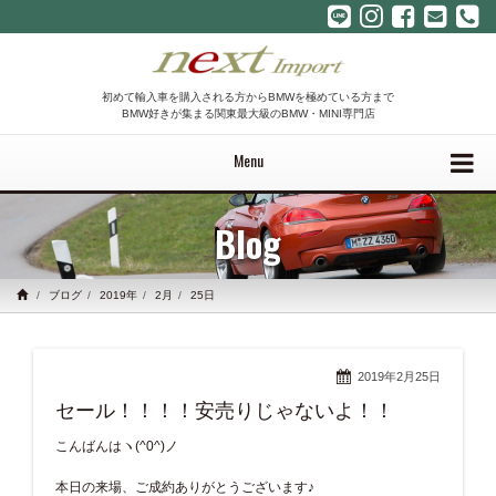
初めて輸入車を購入される方からBMWを極めている方まで
BMW好きが集まる関東最大級のBMW・MINI専門店
Menu
Blog
ブログ
2019年
2月
25日
2019年2月25日
セール！！！！安売りじゃないよ！！
こんばんはヽ(^0^)ノ
本日の来場、ご成約ありがとうございます♪