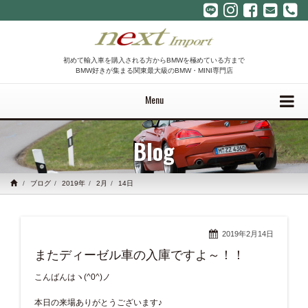
初めて輸入車を購入される方からBMWを極めている方まで
BMW好きが集まる関東最大級のBMW・MINI専門店
Menu
Blog
ブログ
2019年
2月
14日
2019年2月14日
またディーゼル車の入庫ですよ～！！
こんばんはヽ(^0^)ノ
本日の来場ありがとうございます♪