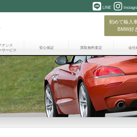
LINE
Instag
初めて輸入
BMW好
テナンス
安心保証
買取無料査定
会社
ーサービス