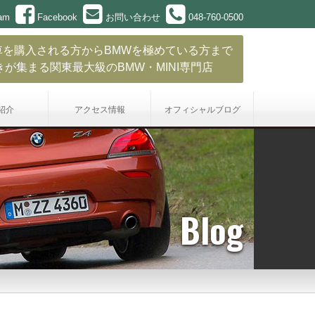
ram
Facebook
お問い合わせ
048-760-0500
車を購入される方からBMWを極めている方まで
きが集まる関東最大級のBMW・MINI専門店
紹介
アクセス情報
オフィシャル
ブログ
Blog