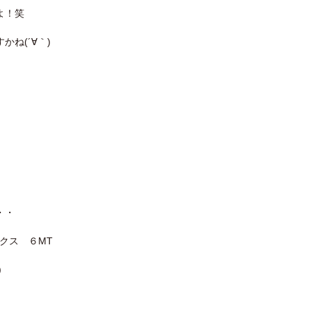
よ！笑
ね(´∀｀)
・・
クス ６MT
≧ڡ≦)