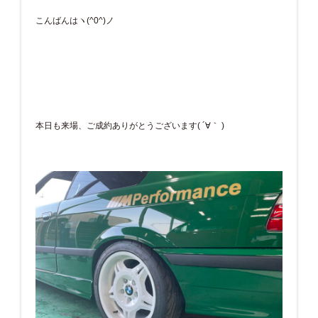
こんばんはヽ(^0^)ノ
本日も来場、ご成約ありがとうございます( ´∀｀ )