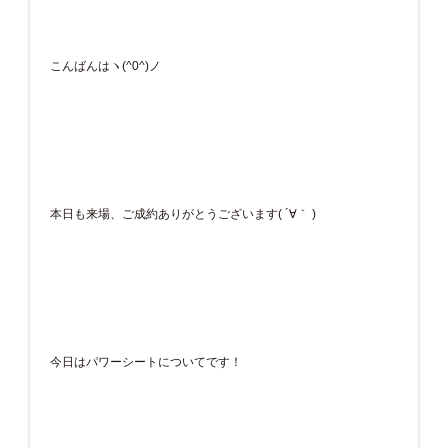
こんばんはヽ(^0^)ノ
本日も来場、ご成約ありがとうございます( ´∀｀ )
今日はパワーシートについてです！