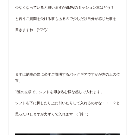
少なくなっていると思いますがBMWのミッション車はどう？
と言うご質問を受ける事もあるので少しだけ自分が感じた事を
書きますね (^▽^)/
まずは納車の際に必ずご説明するバックギアですがが左の上の位
置、
1速の左横で、シフトを叩き込む様な感じで入れます。
シフトを下に押したり上に引いたりして入れるのかな・・・？と
思ったりしますが力ずくで入れます ( ´艸｀)