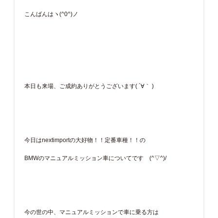
こんばんはヽ(^0^)ノ
本日も来場、ご成約ありがとうございます( ´∀｀ )
今日はnextimportの大好物！！定番車種！！の
BMWのマニュアルミッション車についてです (^▽^)/
今の世の中、マニュアルミッションで車に乗る方は