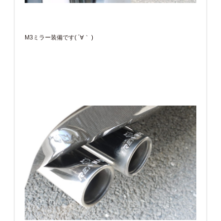
M3ミラー装備です( ´∀｀ )