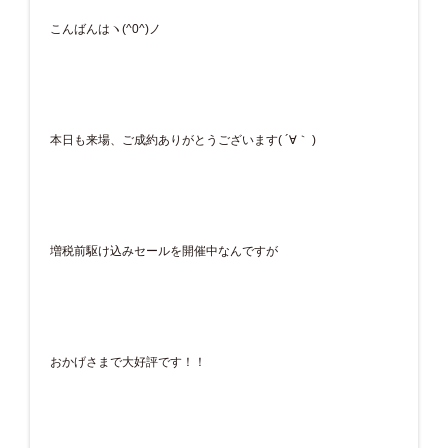
こんばんはヽ(^0^)ノ
本日も来場、ご成約ありがとうございます( ´∀｀ )
増税前駆け込みセールを開催中なんですが
おかげさまで大好評です！！