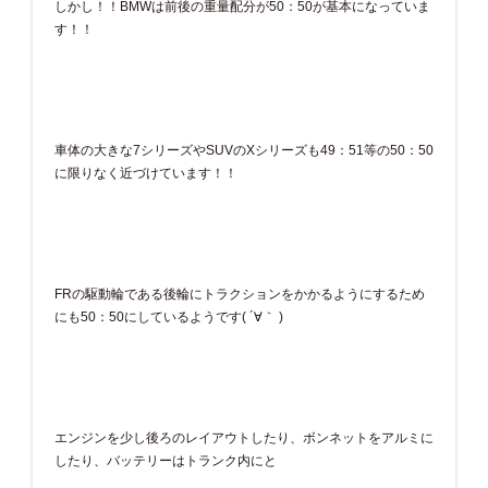
しかし！！BMWは前後の重量配分が50：50が基本になっていま
す！！
車体の大きな7シリーズやSUVのXシリーズも49：51等の50：50
に限りなく近づけています！！
FRの駆動輪である後輪にトラクションをかかるようにするため
にも50：50にしているようです( ´∀｀ )
エンジンを少し後ろのレイアウトしたり、ボンネットをアルミに
したり、バッテリーはトランク内にと