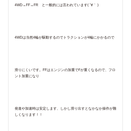
4WD→FF→FR と一般的には言われています( ´∀｀ )
4WDは当然4輪が駆動するのでトラクションが4輪にかかるので
滑りにくいです。FFはエンジンの加重でFが重くなるので、フロ
ント加重になり
発進や加速時は安定します、しかし滑り出すとなかなか操作が難
しくなります！！