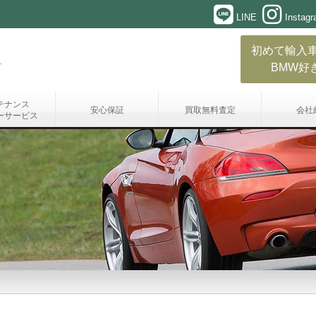
LINE
Instag
初めて輸入
BMW好
テナンス
安心保証
買取無料査定
会社
ーサービス