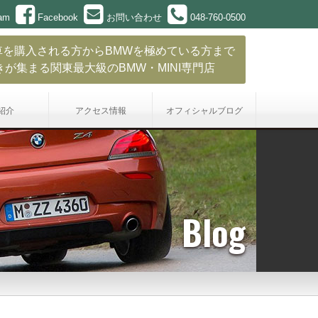
ram
Facebook
お問い合わせ
048-760-0500
車を購入される方からBMWを極めている方まで
きが集まる関東最大級のBMW・MINI専門店
紹介
アクセス情報
オフィシャル
ブログ
Blog