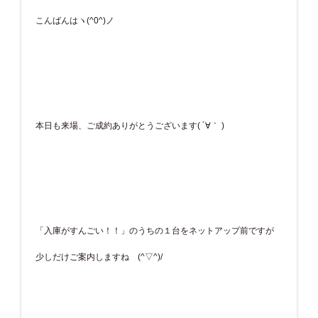
こんばんはヽ(^0^)ノ
本日も来場、ご成約ありがとうございます( ´∀｀ )
「入庫がすんごい！！」のうちの１台をネットアップ前ですが
少しだけご案内しますね (^▽^)/