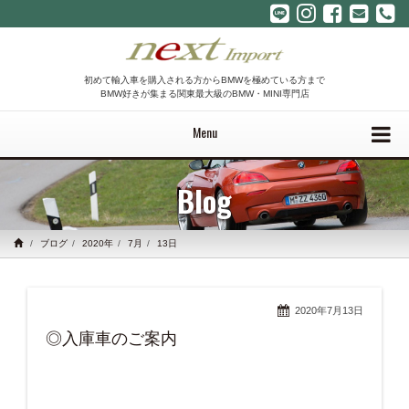
初めて輸入車を購入される方からBMWを極めている方まで
BMW好きが集まる関東最大級のBMW・MINI専門店
Menu
Blog
ブログ
2020年
7月
13日
2020年7月13日
◎入庫車のご案内