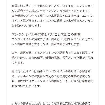
金属に油を塗ることで錆を防ぐことができますが、エンジンオイ
ルの場合もその様なコーティングという役割もあるんです！！
また燃焼などに伴って発生した水蒸気などによる水は、エンジン
オイルと混ざります。オイルパンに分離した水が溜まるというこ
とを防いでいるのです。
エンジンオイルを交換しないことで起こる影響
エンジンオイルの劣化により、潤滑という効果が失われればエン
ジン内部で摩擦が大きくなり、異常磨耗が発生します。
また、摩擦が発生するとピストンなど駆動力を生み出す部品に抵
抗がかかり、出力の低下、燃費の悪化、異音といった形でも現れ
てきます。
更に汚れたオイルは油路（エンジンオイルの通り道）を塞ぎ始
め、オイルポンプの負荷が増えることで更なる燃費の悪化とな
り、最終的にはエンジンオイルの供給が止まった場所は摩擦熱で
焼きついてしまいます。
いろいろ書きましたが、とにかく定期的な交換は絶対に必要で