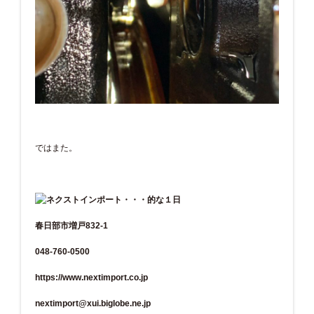
ではまた。
春日部市増戸832-1
048-760-0500
https://www.nextimport.co.jp
nextimport@xui.biglobe.ne.jp