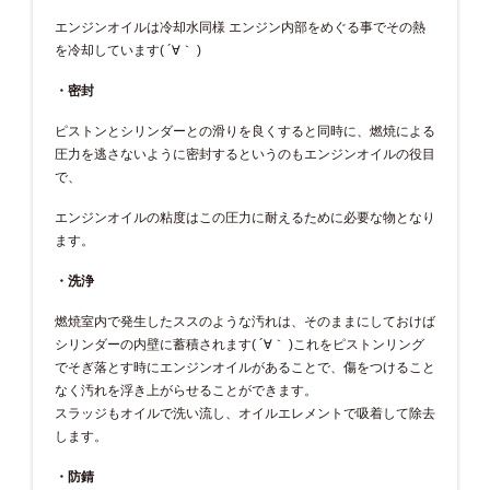
エンジンオイルは冷却水同様 エンジン内部をめぐる事でその熱
を冷却しています( ´∀｀ )
・密封
ピストンとシリンダーとの滑りを良くすると同時に、燃焼による
圧力を逃さないように密封するというのもエンジンオイルの役目
で、
エンジンオイルの粘度はこの圧力に耐えるために必要な物となり
ます。
・洗浄
燃焼室内で発生したススのような汚れは、そのままにしておけば
シリンダーの内壁に蓄積されます( ´∀｀ )これをピストンリング
でそぎ落とす時にエンジンオイルがあることで、傷をつけること
なく汚れを浮き上がらせることができます。
スラッジもオイルで洗い流し、オイルエレメントで吸着して除去
します。
・防錆