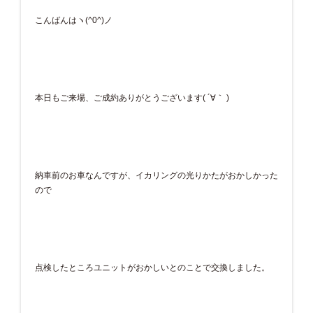
こんばんはヽ(^0^)ノ
本日もご来場、ご成約ありがとうございます( ´∀｀ )
納車前のお車なんですが、イカリングの光りかたがおかしかった
ので
点検したところユニットがおかしいとのことで交換しました。