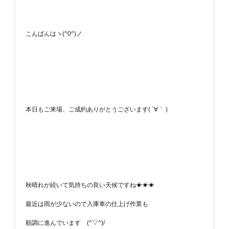
こんばんはヽ(^0^)ノ
本日もご来場、ご成約ありがとうございます( ´∀｀ )
秋晴れが続いて気持ちの良い天候ですね☀☀☀
最近は雨が少ないので入庫車の仕上げ作業も
順調に進んでいます (^▽^)/