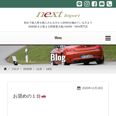
初めて輸入車を購入される方からBMWを極めている方まで
BMW好きが集まる関東最大級のBMW・MINI専門店
Menu
Blog
ブログ
2020年
11月
18日
2020年11月18日
お奨めの１台