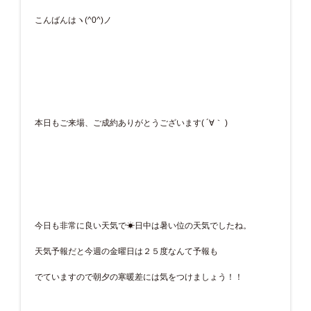
こんばんはヽ(^0^)ノ
本日もご来場、ご成約ありがとうございます( ´∀｀ )
今日も非常に良い天気で☀日中は暑い位の天気でしたね。
天気予報だと今週の金曜日は２５度なんて予報も
でていますので朝夕の寒暖差には気をつけましょう！！