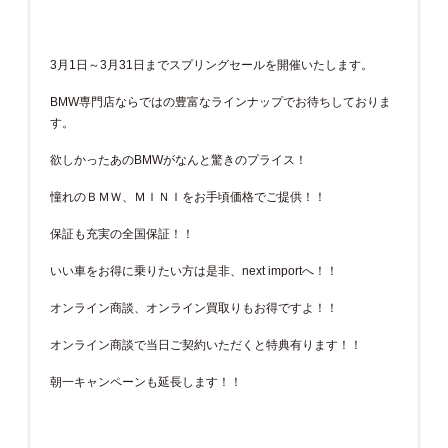
3月1日～3月31日までスプリングセールを開催いたします。
BMW専門店ならではの豊富なラインナップでお待ちしておりま
す。
欲しかったあのBMWがなんと驚きのプライス！
憧れのＢＭＷ、ＭＩＮＩをお手頃価格でご提供！！
保証も充実の全国保証！！
いい車をお得に乗りたい方は是非、next importへ！！
オンライン商談、オンライン買取りもお得ですよ！！
オンライン商談で当日ご契約いただくと特典有ります！！
朝一キャンペーンも延長します！！