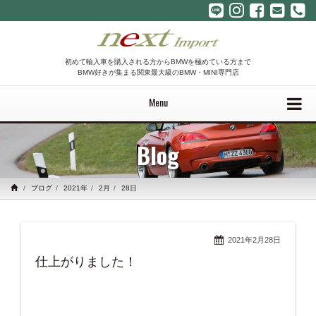
初めて輸入車を購入される方からBMWを極めている方まで
BMW好きが集まる関東最大級のBMW・MINI専門店
Menu
Blog
ブログ
2021年
2月
28日
2021年2月28日
仕上がりました！