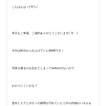
こんばんはヽ(^0^)ノ
本日もご来場、ご成約ありがとうございます( ´∀｀ )
今日は昨日から仕上げていたBMWです！
写真を撮るのを忘れてしまってbeforeがないので
わかりにくいかな？
意外とドアとボディの隙間が汚れていたり中の内側のパネルを