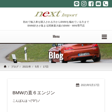
初めて輸入車を購入される方からBMWを極めている方まで
BMW好きが集まる関東最大級のBMW・MINI専門店
Menu
Blog
ブログ
2021年
5月
17日
2021年5月17日
BMWの直６エンジン
こんばんはヽ(^0^)ノ