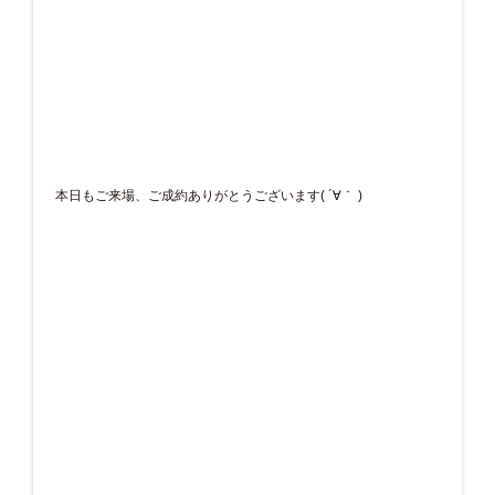
本日もご来場、ご成約ありがとうございます( ´∀｀ )