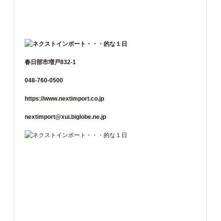
春日部市増戸832-1
048-760-0500
https://www.nextimport.co.jp
nextimport@xui.biglobe.ne.jp