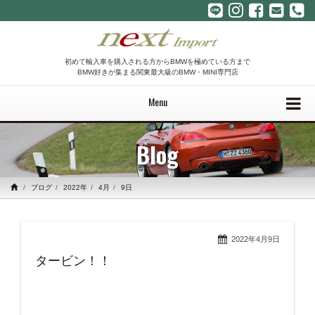
初めて輸入車を購入される方からBMWを極めている方まで
BMW好きが集まる関東最大級のBMW・MINI専門店
Menu
Blog
ブログ
2022年
4月
9日
2022年4月9日
タービン！！