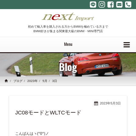
初めて輸入車を購入される方からBMWを極めている方まで
BMW好きが集まる関東最大級のBMW・MINI専門店
Menu
Blog
ブログ
2023年
5月
3日
2023年5月3日
JC08モードとWLTCモード
こんばんはヽ(^0^)ノ