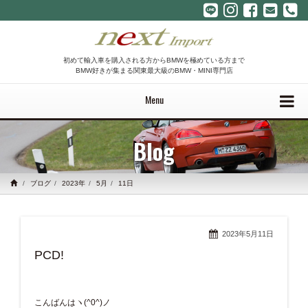
初めて輸入車を購入される方からBMWを極めている方まで
BMW好きが集まる関東最大級のBMW・MINI専門店
Menu
Blog
ブログ
2023年
5月
11日
2023年5月11日
PCD!
こんばんはヽ(^0^)ノ